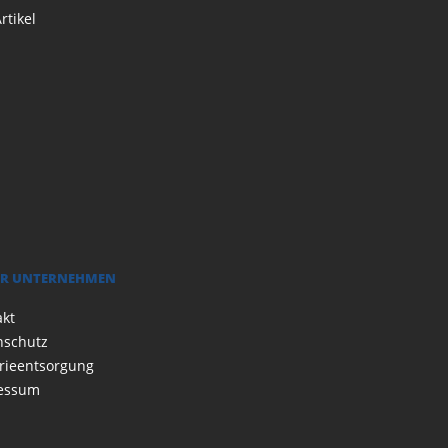
rtikel
R UNTERNEHMEN
akt
nschutz
rieentsorgung
essum