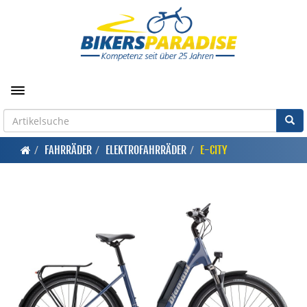
Toggle navigation
FAHRRÄDER
ELEKTROFAHRRÄDER
E-CITY