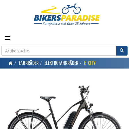
Toggle navigation
FAHRRÄDER
ELEKTROFAHRRÄDER
E-CITY