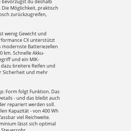
u bevorzugst du deshalb
 Die Möglichkeit, praktisch
osch zurückzugreifen,
hst wenig Gewicht und
rformance CX unterstützt
s modernste Batteriezellen
50 km. Schnelle Akku-
griff und ein MIK-
dazu breitere Reifen und
r Sicherheit und mehr
ip: Form folgt Funktion. Das
etails - und das bleibt auch
der repariert werden soll.
len Kapazität - von 400 Wh
fassbar viel Reichweite.
inium lässt sich optimal
 Steuerrohr.