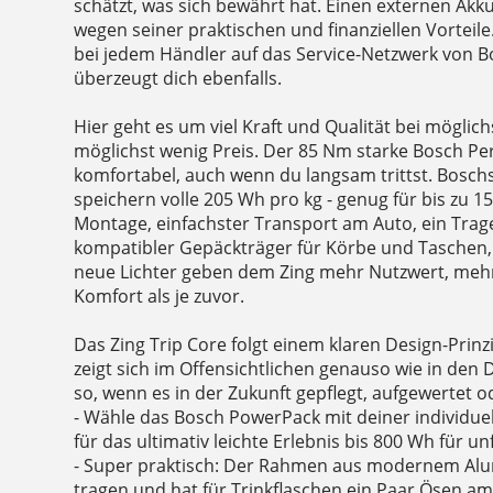
schätzt, was sich bewährt hat. Einen externen Akk
wegen seiner praktischen und finanziellen Vorteile.
bei jedem Händler auf das Service-Netzwerk von B
überzeugt dich ebenfalls.
Hier geht es um viel Kraft und Qualität bei möglic
möglichst wenig Preis. Der 85 Nm starke Bosch Pe
komfortabel, auch wenn du langsam trittst. Bosch
speichern volle 205 Wh pro kg - genug für bis zu 1
Montage, einfachster Transport am Auto, ein Trage
kompatibler Gepäckträger für Körbe und Taschen, 
neue Lichter geben dem Zing mehr Nutzwert, meh
Komfort als je zuvor.
Das Zing Trip Core folgt einem klaren Design-Prinz
zeigt sich im Offensichtlichen genauso wie in den D
so, wenn es in der Zukunft gepflegt, aufgewertet o
- Wähle das Bosch PowerPack mit deiner individuel
für das ultimativ leichte Erlebnis bis 800 Wh für un
- Super praktisch: Der Rahmen aus modernem Alum
tragen und hat für Trinkflaschen ein Paar Ösen am