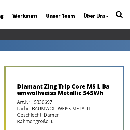
ng
Werkstatt
Unser Team
Über Uns
Diamant Zing Trip Core MS L Ba
umwollweiss Metallic 545Wh
Art.Nr. 5330697
Farbe: BAUMWOLLWEISS METALLIC
Geschlecht: Damen
Rahmengröße: L