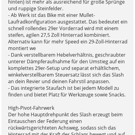
hinten) ist mehr als ausreichend für große Sprünge
und ruppige Steinfelder.
- Ab Werk ist das Bike mit einer Mullet-
Laufradkonfiguration ausgestattet. Das bedeutet ein
schnell rollendes 29er Vorderrad wird mit einem
steifen, agilen 27,5 Zoll Hinterrad kombiniert.
Alternativ kann für mehr Speed ein 29-Zoll-Hinterrad
montiert we
- Dank verstellbarem Hebelverhältnis, geschraubter
unterer Dämpferaufnahme für den Umstieg auf ein
komplettes 29er-Setup und separat erhältlichem,
winkelverstellbarem Steuersatz lässt sich das Slash
an dein Revier und deinen Fahrstil anpassen.
- Das integrierte Staufach ist bei jedem Modell zu
finden und bietet Platz für Werkzeuge sowie Snacks.
High-Pivot-Fahrwerk
Der hohe Hauptdrehpunkt des Slash erzeugt beim
Eintauschen der Federung einen
rückwärtsgerichteten Achsweg, sodass sich das
Hinterrad mit der Kraft des Schlags bewegt und auf