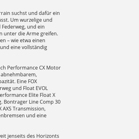
rain suchst und dafür ein
lässt. Um wurzelige und
el Federweg, und ein
en unter die Arme greifen.
en – wie etwa einen
nd eine vollständig
sch Performance CX Motor
t abnehmbarem,
azität. Eine FOX
erweg und Float EVOL
rformance Elite Float X
. Bontrager Line Comp 30
X AXS Transmission,
enbremsen und eine
weit jenseits des Horizonts