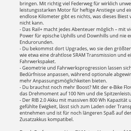
bringen. Mit richtig viel Federweg für wirklich un
leistungsstarken Motor für heftige Anstiege und e
endlose Kilometer gibt es nichts, was dieses Bies
nicht kann.
- Das Rail+ macht jedes Abenteuer möglich – mit vi
Power für epische Uphills und Downhills und nie 
Endurorunden.
- Du bekommst dort Upgrades, wo sie den größte
wie etwa eine drahtlose SRAM Transmission und e
Fahrwerkspaket.
- Geometrie und Fahrwerksprogression lassen sich
Bedürfnisse anpassen, während optionale abgewin
mehr Anpassungsmöglichkeiten bieten.
- Du brauchst noch mehr Boost? Mit der e-Bike Fl
das Drehmoment auf 100 Nm und die Spitzenleist
- Der RIB 2.0 Akku mit massiven 800 Wh Kapazität u
gefühlte Ewigkeit, lässt sich zum Laden oder Trans
entnehmen und ist für noch längeren Spaß auf de
Zusatzakkus kompatibel.