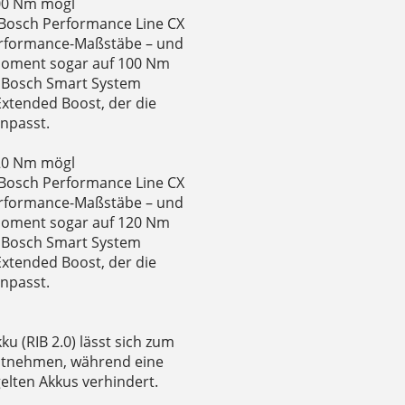
100 Nm mögl
Bosch Performance Line CX
erformance-Maßstäbe – und
hmoment sogar auf 100 Nm
s Bosch Smart System
Extended Boost, der die
npasst.
120 Nm mögl
Bosch Performance Line CX
erformance-Maßstäbe – und
hmoment sogar auf 120 Nm
s Bosch Smart System
Extended Boost, der die
npasst.
u (RIB 2.0) lässt sich zum
ntnehmen, während eine
gelten Akkus verhindert.