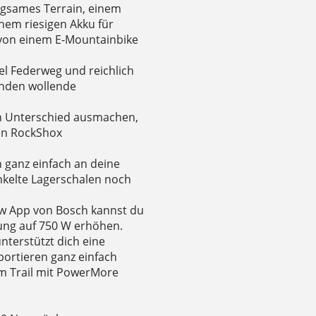
wegsames Terrain, einem
inem riesigen Akku für
t von einem E-Mountainbike
el Federweg und reichlich
enden wollende
n Unterschied ausmachen,
in RockShox
 ganz einfach an deine
kelte Lagerschalen noch
ow App von Bosch kannst du
ung auf 750 W erhöhen.
nterstützt dich eine
portieren ganz einfach
m Trail mit PowerMore