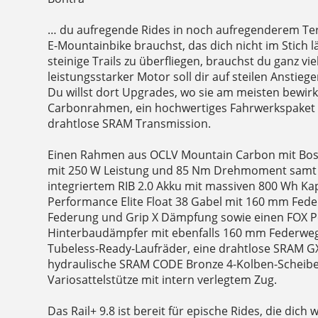
… du aufregende Rides in noch aufregenderem Ter
E-Mountainbike brauchst, das dich nicht im Stich 
steinige Trails zu überfliegen, brauchst du ganz vi
leistungsstarker Motor soll dir auf steilen Anstieg
Du willst dort Upgrades, wo sie am meisten bewirk
Carbonrahmen, ein hochwertiges Fahrwerkspaket u
drahtlose SRAM Transmission.
Einen Rahmen aus OCLV Mountain Carbon mit Bo
mit 250 W Leistung und 85 Nm Drehmoment sam
integriertem RIB 2.0 Akku mit massiven 800 Wh Kap
Performance Elite Float 38 Gabel mit 160 mm Fed
Federung und Grip X Dämpfung sowie einen FOX Pe
Hinterbaudämpfer mit ebenfalls 160 mm Federweg
Tubeless-Ready-Laufräder, eine drahtlose SRAM G
hydraulische SRAM CODE Bronze 4-Kolben-Scheib
Variosattelstütze mit intern verlegtem Zug.
Das Rail+ 9.8 ist bereit für epische Rides, die dich 