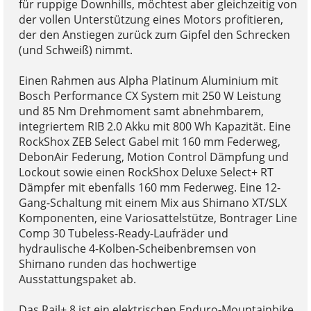
für ruppige Downhills, möchtest aber gleichzeitig von
der vollen Unterstützung eines Motors profitieren,
der den Anstiegen zurück zum Gipfel den Schrecken
(und Schweiß) nimmt.
Einen Rahmen aus Alpha Platinum Aluminium mit
Bosch Performance CX System mit 250 W Leistung
und 85 Nm Drehmoment samt abnehmbarem,
integriertem RIB 2.0 Akku mit 800 Wh Kapazität. Eine
RockShox ZEB Select Gabel mit 160 mm Federweg,
DebonAir Federung, Motion Control Dämpfung und
Lockout sowie einen RockShox Deluxe Select+ RT
Dämpfer mit ebenfalls 160 mm Federweg. Eine 12-
Gang-Schaltung mit einem Mix aus Shimano XT/SLX
Komponenten, eine Variosattelstütze, Bontrager Line
Comp 30 Tubeless-Ready-Laufräder und
hydraulische 4-Kolben-Scheibenbremsen von
Shimano runden das hochwertige
Ausstattungspaket ab.
Das Rail+ 8 ist ein elektrischen Enduro-Mountainbike