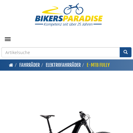
Toggle navigation
FAHRRÄDER
ELEKTROFAHRRÄDER
E-MTB FULLY