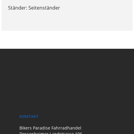
Ständer: Seitenständer
KONTAKT
Bikers Paradise Fahrradhandel
Dossenheimer Landstrasse 106