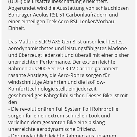
(UDH) die Ersatzteilbeschaffung erleichtert.
Abgerundet wird die Ausstattung von schlauchlosen
Bontrager Aeolus RSL 51 Carbonlaufrädern und
einer einteiligen Trek Aero RSL Lenker/Vorbau-
Einheit.
Das Madone SLR 9 AXS Gen 8 ist unser leichtestes,
aerodynamischstes und leistungsfähigstes Madone
und überzeugt jederzeit und überall mit einer bisher
unerreichten Performance. Der extrem leichte
Rahmen aus 900 Series OCLV Carbon garantiert
rasante Anstiege, die Aero-Rohre sorgen für
windschnittige Abfahrten und die IsoFlow-
Komforttechnologie stellt ein jederzeit
geschmeidiges Fahrgefühl sicher. Dieses Bike ist mit
den
- Die revolutionären Full System Foil Rohrprofile
sorgen für einen extrem schnellen Look und
verleihen dem gesamten Bike eine bislang
unerreichte aerodynamische Effizienz.
- Der unglaublich leichte Rahmen aus unserem