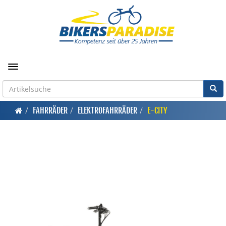
Toggle navigation
FAHRRÄDER
ELEKTROFAHRRÄDER
E-CITY