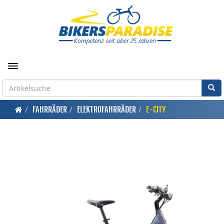
Toggle navigation
FAHRRÄDER
ELEKTROFAHRRÄDER
E-CITY