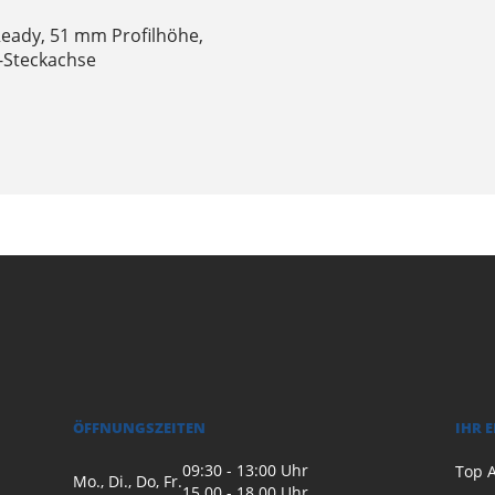
Ready, 51 mm Profilhöhe,
-Steckachse
ÖFFNUNGSZEITEN
IHR 
09:30 - 13:00 Uhr
Top A
Mo., Di., Do, Fr.
15.00 - 18.00 Uhr