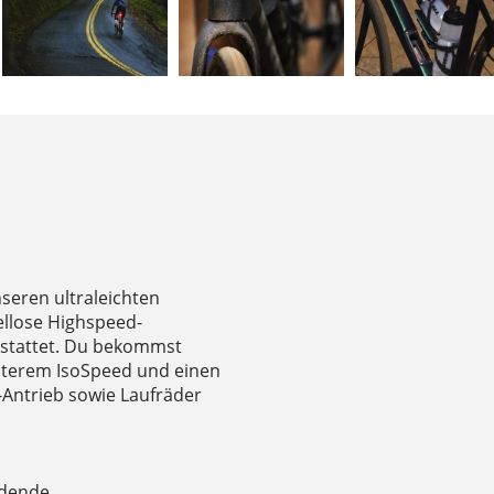
seren ultraleichten
llose Highspeed-
estattet. Du bekommst
nterem IsoSpeed und einen
-Antrieb sowie Laufräder
üdende