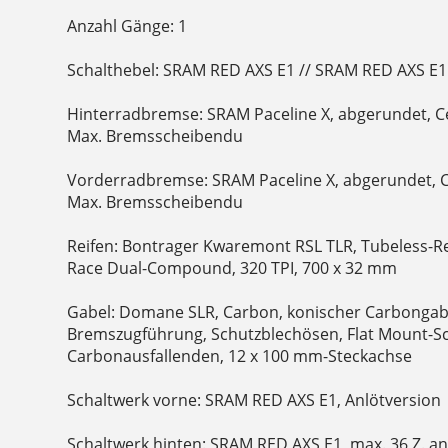
Anzahl Gänge: 1
Schalthebel: SRAM RED AXS E1 // SRAM RED AXS E1
Hinterradbremse: SRAM Paceline X, abgerundet, C
Max. Bremsscheibendu
Vorderradbremse: SRAM Paceline X, abgerundet, 
Max. Bremsscheibendu
Reifen: Bontrager Kwaremont RSL TLR, Tubeless-Re
Race Dual-Compound, 320 TPI, 700 x 32 mm
Gabel: Domane SLR, Carbon, konischer Carbongabe
Bremszugführung, Schutzblechösen, Flat Mount
Carbonausfallenden, 12 x 100 mm-Steckachse
Schaltwerk vorne: SRAM RED AXS E1, Anlötversion
Schaltwerk hinten: SRAM RED AXS E1, max. 36 Z. an