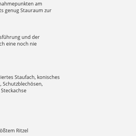
ufnahmepunkten am
ets genug Stauraum zur
sführung und der
h eine noch nie
iertes Staufach, konisches
, Schutzblechösen,
 Steckachse
ößtem Ritzel