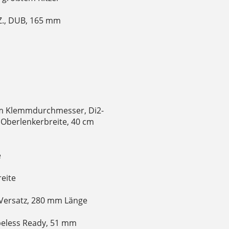
Z., DUB, 165 mm
mm Klemmdurchmesser, Di2-
Oberlenkerbreite, 40 cm
e
reite
 Versatz, 280 mm Länge
beless Ready, 51 mm