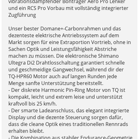
vibrationsdämpfender Bontrager Aero Pro Lenker
und ein RCS Pro Vorbau mit vollständig integrierter
Zugführung
Unser bester Domane+-Carbonrahmen und das
dezenteste elektrische Antriebssystem auf dem
Markt sorgen für eine Extraportion Vortrieb, ohne in
Sachen Optik und Leistungsfähigkeit Abstriche
machen zu müssen. Die elektronische Shimano
Ultegra Di2 Drahtlosschaltung garantiert schnelle
und geschmeidige Gangwechsel, während dir der
TQ-HPR60 Motor auch auf langen Runden jede
Menge sanfte Unterstützung bereitstellt.
- Der diskrete Harmonic Pin-Ring Motor von TQ ist
kompakt, leicht und extrem leise und unterstützt
kraftvoll bis 25 km/h.
- Der smarte Ladeanschluss, das elegant integrierte
Display und die dezente Steuerung sorgen dafür,
dass die cleane Optik eines traditionellen Rennrads
erhalten bleibt.
- Die Kombination aus stabiler Endurance-Geometrie