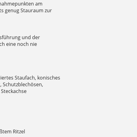
ufnahmepunkten am
ets genug Stauraum zur
sführung und der
h eine noch nie
iertes Staufach, konisches
, Schutzblechösen,
 Steckachse
ßtem Ritzel