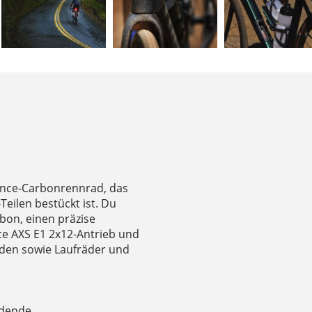
rance-Carbonrennrad, das
eilen bestückt ist. Du
on, einen präzise
ce AXS E1 2x12-Antrieb und
nden sowie Laufräder und
üdende