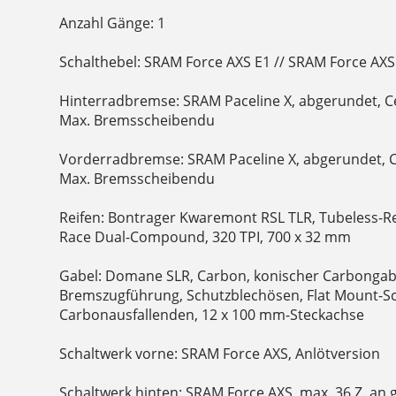
Anzahl Gänge: 1
Schalthebel: SRAM Force AXS E1 // SRAM Force AXS
Hinterradbremse: SRAM Paceline X, abgerundet, C
Max. Bremsscheibendu
Vorderradbremse: SRAM Paceline X, abgerundet, 
Max. Bremsscheibendu
Reifen: Bontrager Kwaremont RSL TLR, Tubeless-Re
Race Dual-Compound, 320 TPI, 700 x 32 mm
Gabel: Domane SLR, Carbon, konischer Carbongabe
Bremszugführung, Schutzblechösen, Flat Mount
Carbonausfallenden, 12 x 100 mm-Steckachse
Schaltwerk vorne: SRAM Force AXS, Anlötversion
Schaltwerk hinten: SRAM Force AXS, max. 36 Z. an 