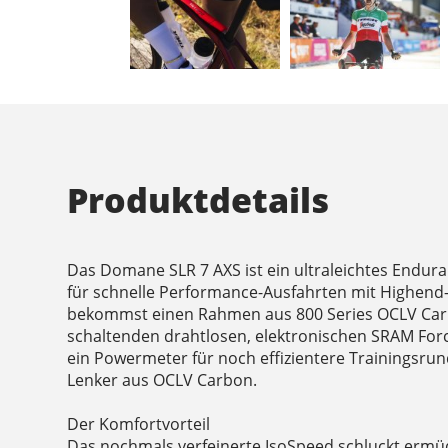
Produktdetails
Das Domane SLR 7 AXS ist ein ultraleichtes Endu
für schnelle Performance-Ausfahrten mit Highend-T
bekommst einen Rahmen aus 800 Series OCLV Carb
schaltenden drahtlosen, elektronischen SRAM For
ein Powermeter für noch effizientere Trainingsru
Lenker aus OCLV Carbon.
Der Komfortvorteil
Das nochmals verfeinerte IsoSpeed schluckt erm