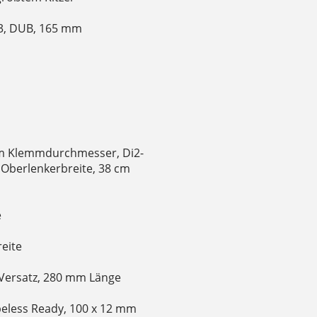
33, DUB, 165 mm
mm Klemmdurchmesser, Di2-
Oberlenkerbreite, 38 cm
e
reite
 Versatz, 280 mm Länge
beless Ready, 100 x 12 mm