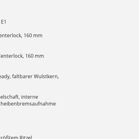
 E1
enterlock, 160 mm
Centerlock, 160 mm
ady, faltbarer Wulstkern,
lschaft, interne
-Scheibenbremsaufnahme
größtem Ritzel