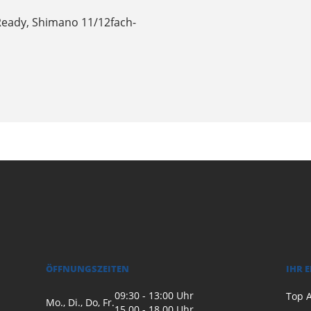
Ready, Shimano 11/12fach-
ÖFFNUNGSZEITEN
IHR 
09:30 - 13:00 Uhr
Top A
Mo., Di., Do, Fr.
15.00 - 18.00 Uhr