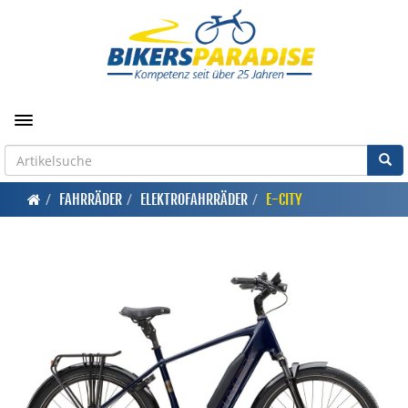
Toggle navigation
FAHRRÄDER
ELEKTROFAHRRÄDER
E-CITY