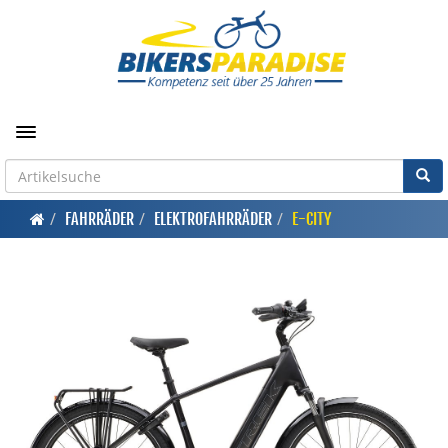
Toggle navigation
FAHRRÄDER
ELEKTROFAHRRÄDER
E-CITY