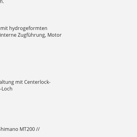
n.
 mit hydrogeformten
 interne Zugführung, Motor
tung mit Centerlock-
-Loch
Shimano MT200 //