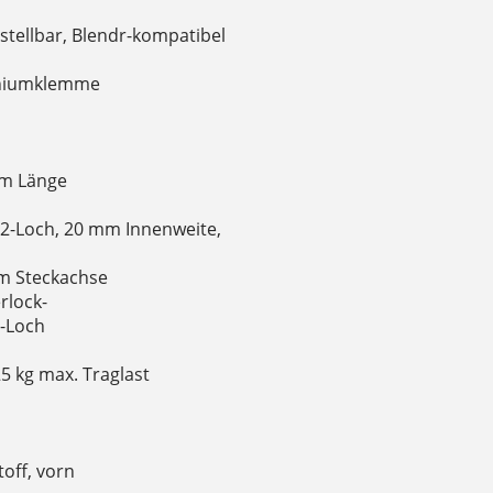
tellbar, Blendr-kompatibel
miniumklemme
mm Länge
2-Loch, 20 mm Innenweite,
m Steckachse
rlock-
-Loch
5 kg max. Traglast
toff, vorn