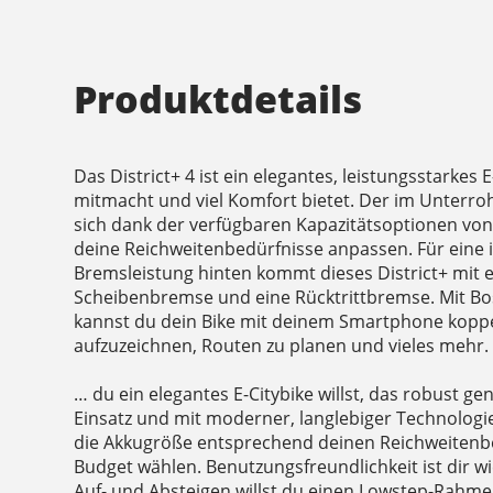
Produktdetails
Das District+ 4 ist ein elegantes, leistungsstarkes E
mitmacht und viel Komfort bietet. Der im Unterroh
sich dank der verfügbaren Kapazitätsoptionen von
deine Reichweitenbedürfnisse anpassen. Für eine i
Bremsleistung hinten kommt dieses District+ mit 
Scheibenbremse und eine Rücktrittbremse. Mit 
kannst du dein Bike mit deinem Smartphone koppe
aufzuzeichnen, Routen zu planen und vieles mehr.
… du ein elegantes E-Citybike willst, das robust ge
Einsatz und mit moderner, langlebiger Technologie
die Akkugröße entsprechend deinen Reichweiten
Budget wählen. Benutzungsfreundlichkeit ist dir w
Auf- und Absteigen willst du einen Lowstep-Rahme