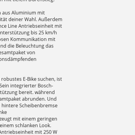
 aus Aluminium mit
ität deiner Wahl. Außerdem
e Line Antriebseinheit mit
terstützung bis 25 km/h
tlosen Kommunikation mit
nd die Beleuchtung das
Gesamtpaket von
tionsdämpfenden
 robustes E-Bike suchen, ist
Sein integrierter Bosch-
stützung bereit. während
esamtpaket abrunden. Und
gte hintere Scheibenbremse
hke
zeugt mit einem geringen
 einem schlanken Look.
Antriebseinheit mit 250 W