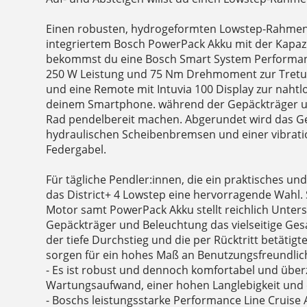
Einen robusten, hydrogeformten Lowstep-Rahmen
integriertem Bosch PowerPack Akku mit der Kapaz
bekommst du eine Bosch Smart System Performanc
250 W Leistung und 75 Nm Drehmoment zur Tretun
und eine Remote mit Intuvia 100 Display zur nah
deinem Smartphone. während der Gepäckträger u
Rad pendelbereit machen. Abgerundet wird das 
hydraulischen Scheibenbremsen und einer vibra
Federgabel.
Für tägliche Pendler:innen, die ein praktisches und
das District+ 4 Lowstep eine hervorragende Wahl. 
Motor samt PowerPack Akku stellt reichlich Unter
Gepäckträger und Beleuchtung das vielseitige G
der tiefe Durchstieg und die per Rücktritt betäti
sorgen für ein hohes Maß an Benutzungsfreundlic
- Es ist robust und dennoch komfortabel und über
Wartungsaufwand, einer hohen Langlebigkeit und
- Boschs leistungsstarke Performance Line Cruise 