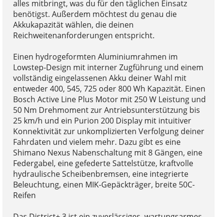
alles mitbringt, was du für den täglichen Einsatz
benötigst. Außerdem möchtest du genau die
Akkukapazität wählen, die deinen
Reichweitenanforderungen entspricht.
Einen hydrogeformten Aluminiumrahmen im
Lowstep-Design mit interner Zugführung und einem
vollständig eingelassenen Akku deiner Wahl mit
entweder 400, 545, 725 oder 800 Wh Kapazität. Einen
Bosch Active Line Plus Motor mit 250 W Leistung und
50 Nm Drehmoment zur Antriebsunterstützung bis
25 km/h und ein Purion 200 Display mit intuitiver
Konnektivität zur unkomplizierten Verfolgung deiner
Fahrdaten und vielem mehr. Dazu gibt es eine
Shimano Nexus Nabenschaltung mit 8 Gängen, eine
Federgabel, eine gefederte Sattelstütze, kraftvolle
hydraulische Scheibenbremsen, eine integrierte
Beleuchtung, einen MIK-Gepäckträger, breite 50C-
Reifen
Das District+ 3 ist ein zuverlässiges, wartungsarmes