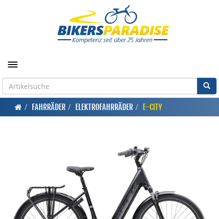
Toggle navigation
FAHRRÄDER
ELEKTROFAHRRÄDER
E-CITY