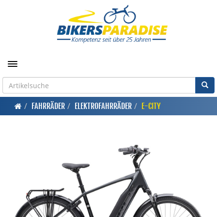
Toggle navigation
FAHRRÄDER
ELEKTROFAHRRÄDER
E-CITY