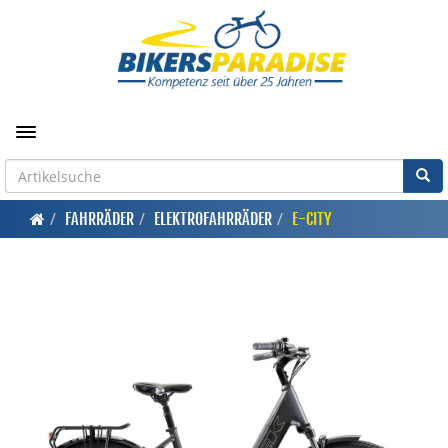
Toggle navigation
FAHRRÄDER
ELEKTROFAHRRÄDER
E-CITY