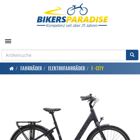
Toggle navigation
FAHRRÄDER
ELEKTROFAHRRÄDER
E-CITY