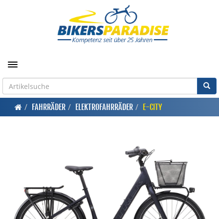
Toggle navigation
FAHRRÄDER
ELEKTROFAHRRÄDER
E-CITY