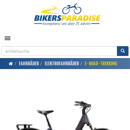
Toggle navigation
FAHRRÄDER
ELEKTROFAHRRÄDER
E-ROAD-TREKKING