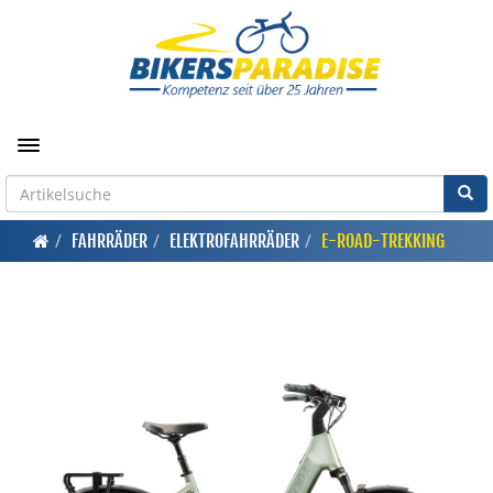
Toggle navigation
FAHRRÄDER
ELEKTROFAHRRÄDER
E-ROAD-TREKKING