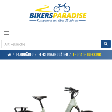
Toggle navigation
FAHRRÄDER
ELEKTROFAHRRÄDER
E-ROAD-TREKKING