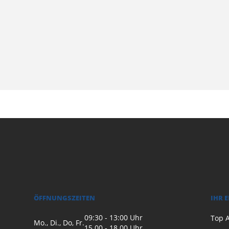
ÖFFNUNGSZEITEN
IHR 
09:30 - 13:00 Uhr
Top A
Mo., Di., Do, Fr.
15.00 - 18.00 Uhr