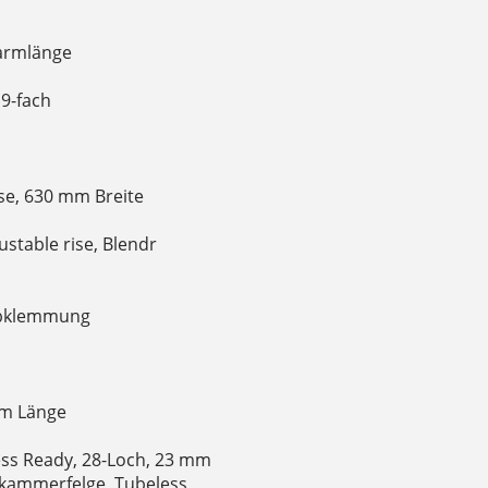
armlänge
9-fach
e, 630 mm Breite
stable rise, Blendr
ubklemmung
mm Länge
ss Ready, 28-Loch, 23 mm
hlkammerfelge, Tubeless