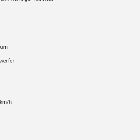
nium
nwerfer
 km/h