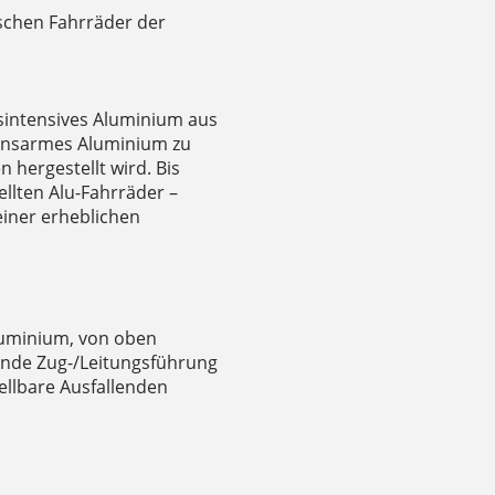
ischen Fahrräder der
sintensives Aluminium aus
ionsarmes Aluminium zu
 hergestellt wird. Bis
llten Alu-Fahrräder –
 einer erheblichen
uminium, von oben
ende Zug-/Leitungsführung
ellbare Ausfallenden