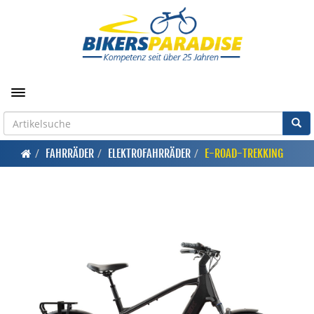
Toggle navigation
FAHRRÄDER
ELEKTROFAHRRÄDER
E-ROAD-TREKKING