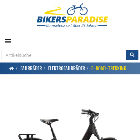
Toggle navigation
FAHRRÄDER
ELEKTROFAHRRÄDER
E-ROAD-TREKKING