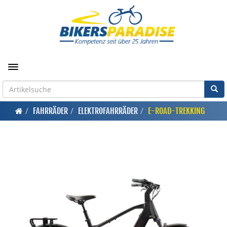
Toggle navigation
FAHRRÄDER
ELEKTROFAHRRÄDER
E-ROAD-TREKKING