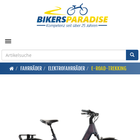
Toggle navigation
FAHRRÄDER
ELEKTROFAHRRÄDER
E-ROAD-TREKKING