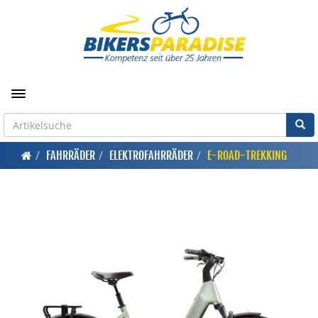
Toggle navigation
FAHRRÄDER
ELEKTROFAHRRÄDER
E-ROAD-TREKKING