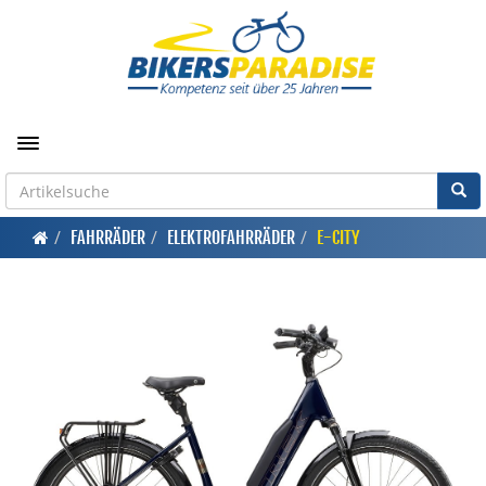
Toggle navigation
FAHRRÄDER
ELEKTROFAHRRÄDER
E-CITY