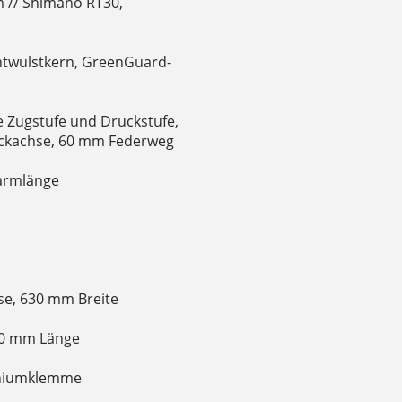
 // Shimano RT30,
ahtwulstkern, GreenGuard-
re Zugstufe und Druckstufe,
eckachse, 60 mm Federweg
armlänge
e, 630 mm Breite
10 mm Länge
miniumklemme