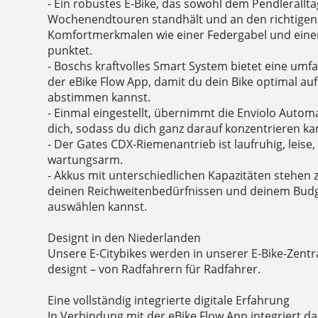
- Ein robustes E-Bike, das sowohl dem Pendlerallta
Wochenendtouren standhält und an den richtigen 
Komfortmerkmalen wie einer Federgabel und einer
punktet.
- Boschs kraftvolles Smart System bietet eine umf
der eBike Flow App, damit du dein Bike optimal a
abstimmen kannst.
- Einmal eingestellt, übernimmt die Enviolo Autom
dich, sodass du dich ganz darauf konzentrieren kan
- Der Gates CDX-Riemenantrieb ist laufruhig, leis
wartungsarm.
- Akkus mit unterschiedlichen Kapazitäten stehen 
deinen Reichweitenbedürfnissen und deinem Bud
auswählen kannst.
Designt in den Niederlanden
Unsere E-Citybikes werden in unserer E-Bike-Zentr
designt – von Radfahrern für Radfahrer.
Eine vollständig integrierte digitale Erfahrung
In Verbindung mit der eBike Flow App integriert 