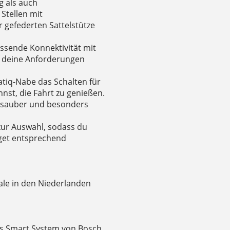
g als auch
Stellen mit
 gefederten Sattelstütze
assende Konnektivität mit
uf deine Anforderungen
atiq-Nabe das Schalten für
nst, die Fahrt zu genießen.
e, sauber und besonders
zur Auswahl, sodass du
get entsprechend
ale in den Niederlanden
das Smart System von Bosch