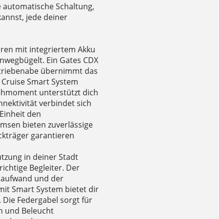
ne automatische Schaltung,
kannst, jede deiner
en mit integriertem Akku
inwegbügelt. Ein Gates CDX
etriebenabe übernimmt das
e Cruise Smart System
ehmoment unterstützt dich
nnektivität verbindet sich
Einheit den
msen bieten zuverlässige
kträger garantieren
zung in deiner Stadt
richtige Begleiter. Der
saufwand und der
mit Smart System bietet dir
. Die Federgabel sorgt für
n und Beleucht