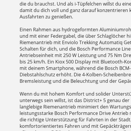
die du brauchst. Und als i-Tüpfelchen willst du ei
damit du dich voll und ganz darauf konzentrieren 
Ausfahrten zu genießen.
Einen Rahmen aus hydrogeformten Aluminiumrohr
und mit einer Federgabel, die über Schlaglöcher h
Riemenantrieb mit Enviolo Trekking Automatiq G
Schalten für dich, und die Bosch Performance Lin
Antriebseinheit mit 250 W Leistung und 75 Nm Dr
bis 25 km/h. Ein Kiox 500 Display mit Bluetooth-Ko
mit deinem Smartphone, während die Bosch BCM-
Diebstahlschutz erhöht. Die 4-Kolben-Scheibenbre
Bremsleistung und die Beleuchtung und der Gepäc
Wenn du mit hohem Komfort und solider Unterstüt
unterwegs sein willst, ist das District+ 5 genau der 
langlebige Riemenantrieb minimiert den Wartung
leistungsstarke Bosch Performance Drive Antrieb 
die richtige Unterstützung für Fahrten in der Stadt
komfortorientiertes Fahren und mit Gepäckträger