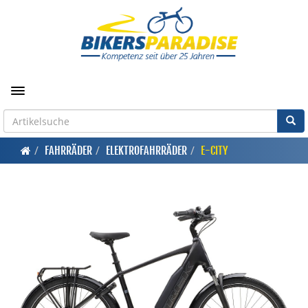
Toggle navigation
FAHRRÄDER
ELEKTROFAHRRÄDER
E-CITY