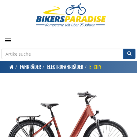
Toggle navigation
FAHRRÄDER
ELEKTROFAHRRÄDER
E-CITY