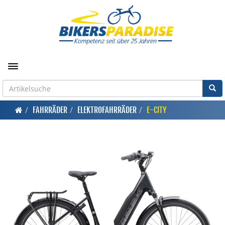
Toggle navigation
FAHRRÄDER
ELEKTROFAHRRÄDER
E-CITY