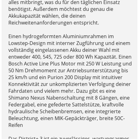
alles mitbringt, was du für den täglichen Einsatz
benötigst. Außerdem möchtest du genau die
Akkukapazität wählen, die deinen
Reichweitenanforderungen entspricht.
Einen hydrogeformten Aluminiumrahmen im
Lowstep-Design mit interner Zugführung und einem
vollständig eingelassenen Akku deiner Wahl mit
entweder 400, 545, 725 oder 800 Wh Kapazität. Einen
Bosch Active Line Plus Motor mit 250 W Leistung und
50 Nm Drehmoment zur Antriebsunterstützung bis
25 km/h und ein Purion 200 Display mit intuitiver
Konnektivität zur unkomplizierten Verfolgung deiner
Fahrdaten und vielem mehr. Dazu gibt es eine
Shimano Nexus Nabenschaltung mit 8 Gängen, eine
Federgabel, eine gefederte Sattelstütze, kraftvolle
hydraulische Scheibenbremsen, eine integrierte
Beleuchtung, einen MIK-Gepäckträger, breite 50C-
Reifen
Das District+ 3 ist ein zuverlässiges, wartungsarmes