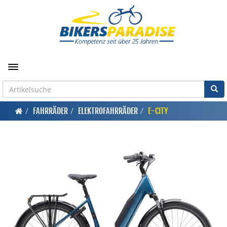
Toggle navigation
FAHRRÄDER
ELEKTROFAHRRÄDER
E-CITY