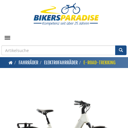
Toggle navigation
FAHRRÄDER
ELEKTROFAHRRÄDER
E-ROAD-TREKKING