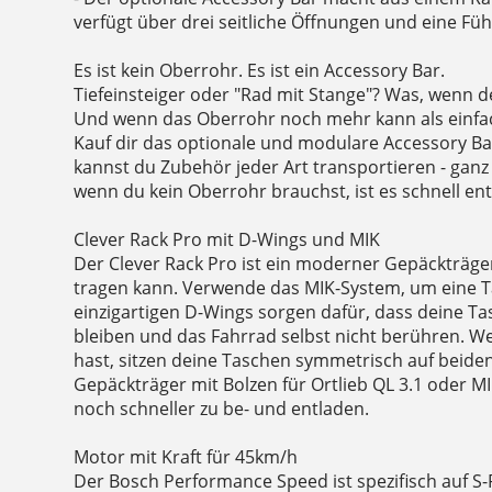
verfügt über drei seitliche Öffnungen und eine F
Es ist kein Oberrohr. Es ist ein Accessory Bar.
Tiefeinsteiger oder "Rad mit Stange"? Was, wenn d
Und wenn das Oberrohr noch mehr kann als einfac
Kauf dir das optionale und modulare Accessory Ba
kannst du Zubehör jeder Art transportieren - ganz 
wenn du kein Oberrohr brauchst, ist es schnell ent
Clever Rack Pro mit D-Wings und MIK
Der Clever Rack Pro ist ein moderner Gepäckträger,
tragen kann. Verwende das MIK-System, um eine Ta
einzigartigen D-Wings sorgen dafür, dass deine Ta
bleiben und das Fahrrad selbst nicht berühren. W
hast, sitzen deine Taschen symmetrisch auf beide
Gepäckträger mit Bolzen für Ortlieb QL 3.1 oder M
noch schneller zu be- und entladen.
Motor mit Kraft für 45km/h
Der Bosch Performance Speed ist spezifisch auf S-