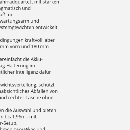
 Fahrradquartett mit starken
ragmatisch und
paß mi
st wartungsarm und
 Systemgewichten entwickelt
edingungen kraftvoll, aber
03 mm vorn und 180 mm
ereinfacht die Akku-
Tag-Halterung im
licher Intelligenz dafür
wichtsverteilung, schützt
absichtliches Abfallen von
 und rechter Tasche ohne
en die Auswahl und bieten
m bis 1.96m - mit
r-Setup.
ahmen zwei Bikes und