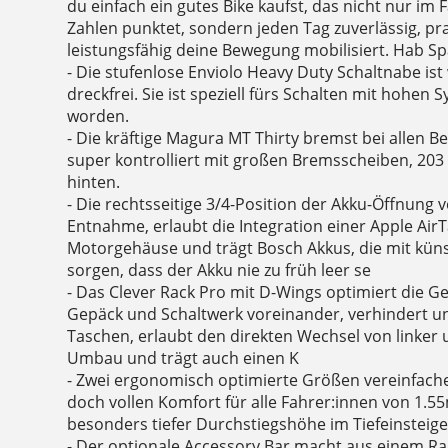
du einfach ein gutes Bike kaufst, das nicht nur im
Zahlen punktet, sondern jeden Tag zuverlässig, p
leistungsfähig deine Bewegung mobilisiert. Hab S
- Die stufenlose Enviolo Heavy Duty Schaltnabe i
dreckfrei. Sie ist speziell fürs Schalten mit hohen
worden.
- Die kräftige Magura MT Thirty bremst bei allen B
super kontrolliert mit großen Bremsscheiben, 2
hinten.
- Die rechtsseitige 3/4-Position der Akku-Öffnung v
Entnahme, erlaubt die Integration einer Apple Air
Motorgehäuse und trägt Bosch Akkus, die mit künst
sorgen, dass der Akku nie zu früh leer se
- Das Clever Rack Pro mit D-Wings optimiert die Ge
Gepäck und Schaltwerk voreinander, verhindert un
Taschen, erlaubt den direkten Wechsel von linker
Umbau und trägt auch einen K
- Zwei ergonomisch optimierte Größen vereinfach
doch vollen Komfort für alle Fahrer:innen von 1.55
besonders tiefer Durchstiegshöhe im Tiefeinsteige
- Der optionale Accessory Bar macht aus einem R