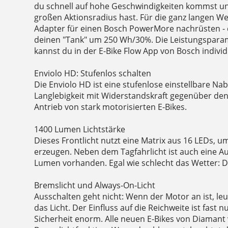
du schnell auf hohe Geschwindigkeiten kommst u
großen Aktionsradius hast. Für die ganz langen W
Adapter für einen Bosch PowerMore nachrüsten - 
deinen "Tank" um 250 Wh/30%. Die Leistungspar
kannst du in der E-Bike Flow App von Bosch individu
Enviolo HD: Stufenlos schalten
Die Enviolo HD ist eine stufenlose einstellbare Na
Langlebigkeit mit Widerstandskraft gegenüber d
Antrieb von stark motorisierten E-Bikes.
1400 Lumen Lichtstärke
Dieses Frontlicht nutzt eine Matrix aus 16 LEDs, um
erzeugen. Neben dem Tagfahrlicht ist auch eine A
Lumen vorhanden. Egal wie schlecht das Wetter: D
Bremslicht und Always-On-Licht
Ausschalten geht nicht: Wenn der Motor an ist, leu
das Licht. Der Einfluss auf die Reichweite ist fast nu
Sicherheit enorm. Alle neuen E-Bikes von Diamant