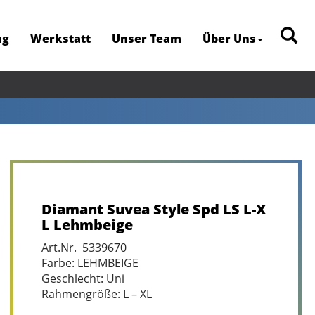
ng
Werkstatt
Unser Team
Über Uns
Diamant Suvea Style Spd LS L-X
L Lehmbeige
Art.Nr. 5339670
Farbe: LEHMBEIGE
Geschlecht: Uni
Rahmengröße: L – XL