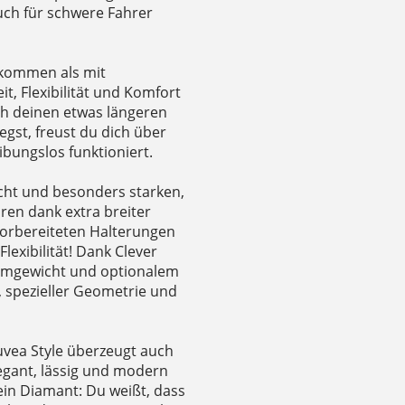
auch für schwere Fahrer
l kommen als mit
t, Flexibilität und Komfort
ch deinen etwas längeren
egst, freust du dich über
bungslos funktioniert.
cht und besonders starken,
ren dank extra breiter
vorbereiteten Halterungen
exibilität! Dank Clever
stemgewicht und optionalem
, spezieller Geometrie und
uvea Style überzeugt auch
legant, lässig und modern
ein Diamant: Du weißt, dass