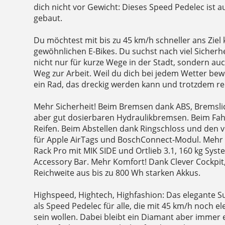
dich nicht vor Gewicht: Dieses Speed Pedelec ist 
gebaut.
Du möchtest mit bis zu 45 km/h schneller ans Zie
gewöhnlichen E-Bikes. Du suchst nach viel Sicherhei
nicht nur für kurze Wege in der Stadt, sondern au
Weg zur Arbeit. Weil du dich bei jedem Wetter bew
ein Rad, das dreckig werden kann und trotzdem rei
Mehr Sicherheit! Beim Bremsen dank ABS, Bremsli
aber gut dosierbaren Hydraulikbremsen. Beim Fah
Reifen. Beim Abstellen dank Ringschloss und den 
für Apple AirTags und BoschConnect-Modul. Mehr Fl
Rack Pro mit MIK SIDE und Ortlieb 3.1, 160 kg Sy
Accessory Bar. Mehr Komfort! Dank Clever Cockpit
Reichweite aus bis zu 800 Wh starken Akkus.
Highspeed, Hightech, Highfashion: Das elegante S
als Speed Pedelec für alle, die mit 45 km/h noch e
sein wollen. Dabei bleibt ein Diamant aber immer 