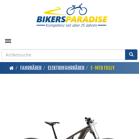
Toggle navigation
FAHRRÄDER
ELEKTROFAHRRÄDER
E-MTB FULLY