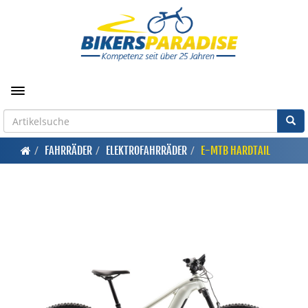
Toggle navigation
FAHRRÄDER
ELEKTROFAHRRÄDER
E-MTB HARDTAIL