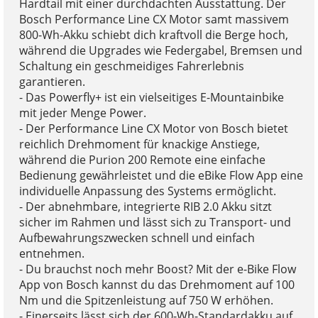
Hardtail mit einer durchdachten Ausstattung. Der
Bosch Performance Line CX Motor samt massivem
800-Wh-Akku schiebt dich kraftvoll die Berge hoch,
während die Upgrades wie Federgabel, Bremsen und
Schaltung ein geschmeidiges Fahrerlebnis
garantieren.
- Das Powerfly+ ist ein vielseitiges E-Mountainbike
mit jeder Menge Power.
- Der Performance Line CX Motor von Bosch bietet
reichlich Drehmoment für knackige Anstiege,
während die Purion 200 Remote eine einfache
Bedienung gewährleistet und die eBike Flow App eine
individuelle Anpassung des Systems ermöglicht.
- Der abnehmbare, integrierte RIB 2.0 Akku sitzt
sicher im Rahmen und lässt sich zu Transport- und
Aufbewahrungszwecken schnell und einfach
entnehmen.
- Du brauchst noch mehr Boost? Mit der e-Bike Flow
App von Bosch kannst du das Drehmoment auf 100
Nm und die Spitzenleistung auf 750 W erhöhen.
- Einerseits lässt sich der 600-Wh-Standardakku auf