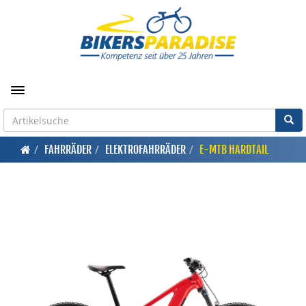
Toggle navigation
FAHRRÄDER
ELEKTROFAHRRÄDER
E-MTB HARDTAIL