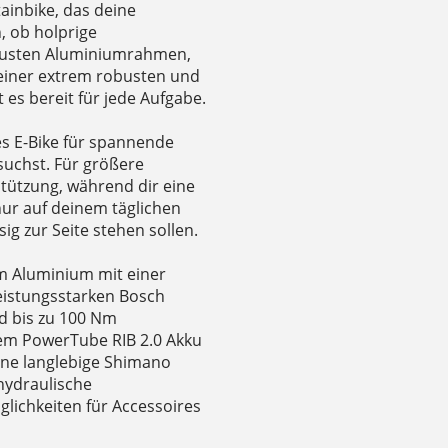
ainbike, das deine
h, ob holprige
robusten Aluminiumrahmen,
einer extrem robusten und
es bereit für jede Aufgabe.
hes E-Bike für spannende
suchst. Für größere
tützung, während dir eine
nur auf deinem täglichen
ig zur Seite stehen sollen.
m Aluminium mit einer
leistungsstarken Bosch
d bis zu 100 Nm
m PowerTube RIB 2.0 Akku
Eine langlebige Shimano
hydraulische
ichkeiten für Accessoires