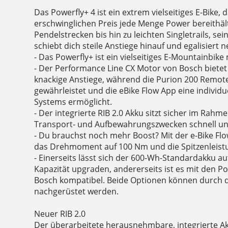
Das Powerfly+ 4 ist ein extrem vielseitiges E-Bike,
erschwinglichen Preis jede Menge Power bereithäl
Pendelstrecken bis hin zu leichten Singletrails, se
schiebt dich steile Anstiege hinauf und egalisiert
- Das Powerfly+ ist ein vielseitiges E-Mountainbik
- Der Performance Line CX Motor von Bosch biete
knackige Anstiege, während die Purion 200 Remot
gewährleistet und die eBike Flow App eine individ
Systems ermöglicht.
- Der integrierte RIB 2.0 Akku sitzt sicher im Rahme
Transport- und Aufbewahrungszwecken schnell u
- Du brauchst noch mehr Boost? Mit der e-Bike Fl
das Drehmoment auf 100 Nm und die Spitzenleist
- Einerseits lässt sich der 600-Wh-Standardakku a
Kapazität upgraden, andererseits ist es mit den 
Bosch kompatibel. Beide Optionen können durch 
nachgerüstet werden.
Neuer RIB 2.0
Der überarbeitete herausnehmbare, integrierte Akk