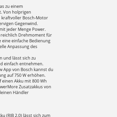
 das zu einem
t. Von holprigen
in kraftvoller Bosch-Motor
 nervigen Gegenwind.
e mit jeder Menge Power.
t reichlich Drehmoment für
e eine einfache Bedienung
uelle Anpassung des
n und lässt sich zu
nd einfach entnehmen.
ow App von Bosch kannst du
ung auf 750 W erhöhen.
uf einen Akku mit 800 Wh
PowerMore Zusatzakkus von
deinen Händler
u (RIB 2.0) lässt sich zum