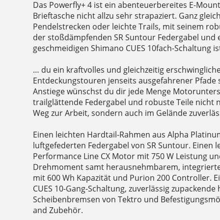
Das Powerfly+ 4 ist ein abenteuerbereites E-Mount
Brieftasche nicht allzu sehr strapaziert. Ganz gleic
Pendelstrecken oder leichte Trails, mit seinem 
der stoßdämpfenden SR Suntour Federgabel und 
geschmeidigen Shimano CUES 10fach-Schaltung ist 
… du ein kraftvolles und gleichzeitig erschwinglic
Entdeckungstouren jenseits ausgefahrener Pfade 
Anstiege wünschst du dir jede Menge Motorunters
trailglättende Federgabel und robuste Teile nicht 
Weg zur Arbeit, sondern auch im Gelände zuverläss
Einen leichten Hardtail-Rahmen aus Alpha Platinu
luftgefederten Federgabel von SR Suntour. Einen 
Performance Line CX Motor mit 750 W Leistung un
Drehmoment samt herausnehmbarem, integrierte
mit 600 Wh Kapazität und Purion 200 Controller. 
CUES 10-Gang-Schaltung, zuverlässig zupackende 
Scheibenbremsen von Tektro und Befestigungsmögl
and Zubehör.