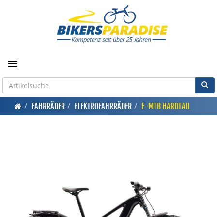
Toggle navigation
FAHRRÄDER
ELEKTROFAHRRÄDER
E-MTB HARDTAIL