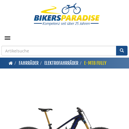
Toggle navigation
FAHRRÄDER
ELEKTROFAHRRÄDER
E-MTB FULLY