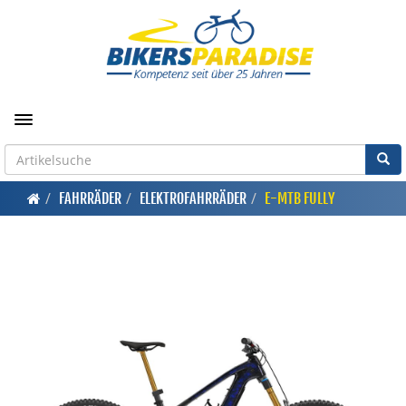
Toggle navigation
FAHRRÄDER
ELEKTROFAHRRÄDER
E-MTB FULLY