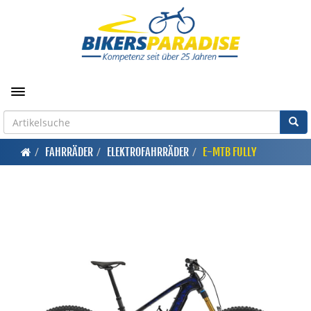
Toggle navigation
FAHRRÄDER
ELEKTROFAHRRÄDER
E-MTB FULLY