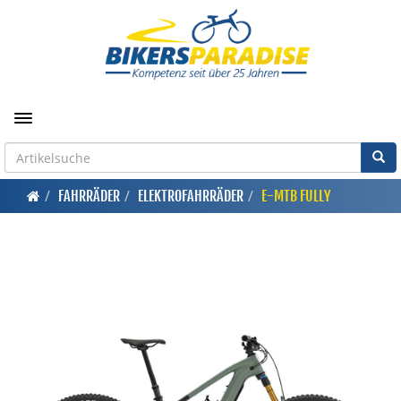
Toggle navigation
FAHRRÄDER
ELEKTROFAHRRÄDER
E-MTB FULLY