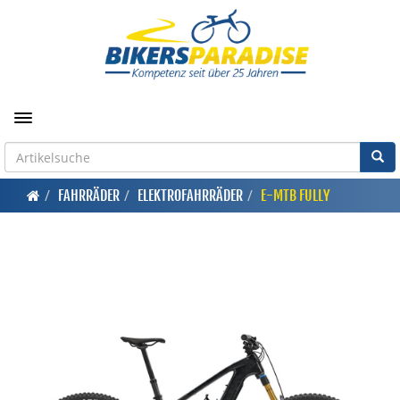
Toggle navigation
FAHRRÄDER
ELEKTROFAHRRÄDER
E-MTB FULLY