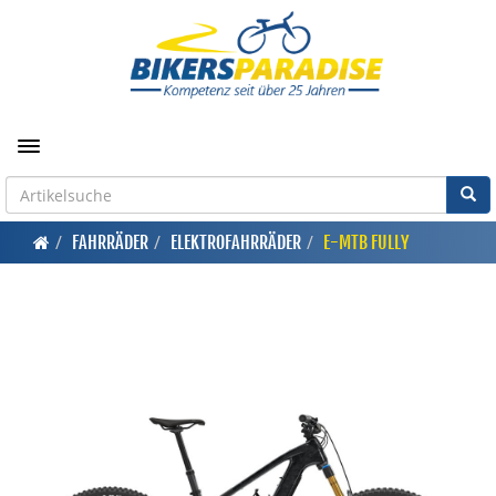
Toggle navigation
FAHRRÄDER
ELEKTROFAHRRÄDER
E-MTB FULLY